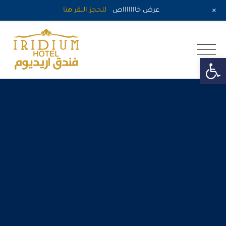
+
عرض خاااااااص
للحجز النقر هنا
Skip
to
اريديوم الطائف
content
Open toolb