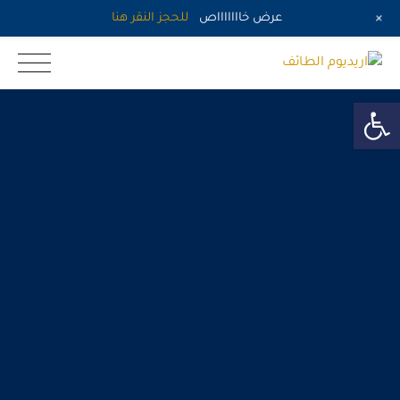
+
عرض خاااااااص
للحجز النقر هنا
Ski
اريديوم الطائف
t
conten
Open toolbar