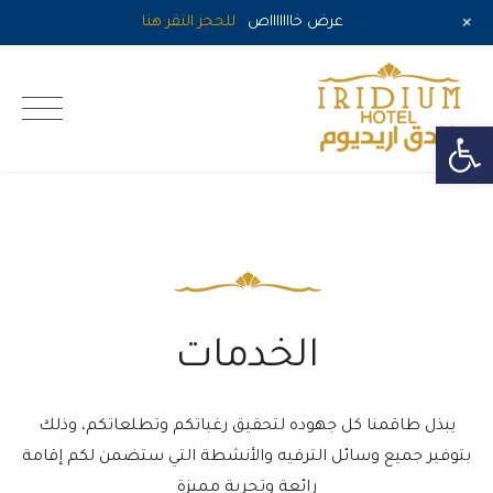
+
عرض خاااااااص
للحجز النقر هنا
Ski
t
اريديوم الطائف
conten
Open toolbar
الخدمات
يبذل طاقمنا كل جهوده لتحقيق رغباتكم وتطلعاتكم، وذلك
بتوفير جميع وسائل الترفيه والأنشطة التي ستضمن لكم إقامة
رائعة وتجربة مميزة