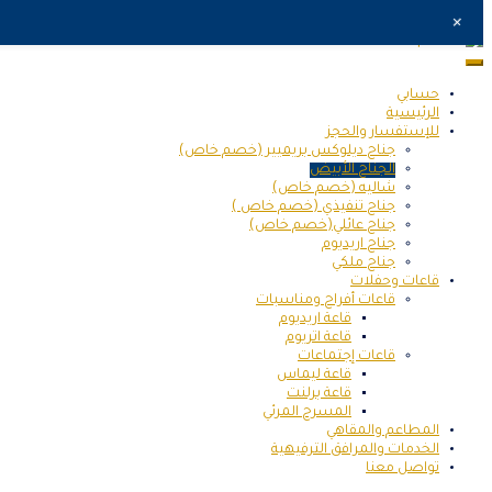
Skip
+
to
content
اريديوم الطائف
فندق اريديوم الطائف
حسابي
الرئيسية
للإستفسار والحجز
جناح ديلوكس بريميير (خصم خاص)
الجناح الأبيض
شاليه (خصم خاص)
جناح تنفيذي (خصم خاص )
جناح عائلي(خصم خاص)
جناح اريديوم
جناح ملكي
قاعات وحفلات
قاعات أفراح ومناسبات
قاعة اريديوم
قاعة اتريوم
قاعات إجتماعات
قاعة ليماس
قاعة برلنت
المسرح المرئي
المطاعم والمقاهي
الخدمات والمرافق الترفيهية
تواصل معنا