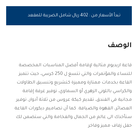
تبدأ الأسعار من : 402 ريال شامل الضريبة للمقعد
الوصف
قاعة اريديوم مثالية لإقامة أفضل المناسبات المخصصة
للنساء والمؤتمرات والتي تتسع ل 250 كرسي، حيث تتميز
القاعة بخدمات ممتازة ومميزة كتشريع وتنسيق الطاولات
والكراسي باللوني الزهري أو السماوي، توفير غرفة إقامة
مجانية في الفندق، تقديم كيكة عروس من ثلاثة أدوار، توفير
العصائر، القهوة والضيافة. كما أن تصاميم ديكورات القاعة
ستأخذك الى عالم من الجمال والفخامة والتي ستضمن لك
حفل زفاف مميز وفاخر