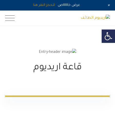
+
عرض خاااااااص
للحجز النقر هنا
Ski
اريديوم الطائف
t
conten
Open toolbar
قاعة اريديوم