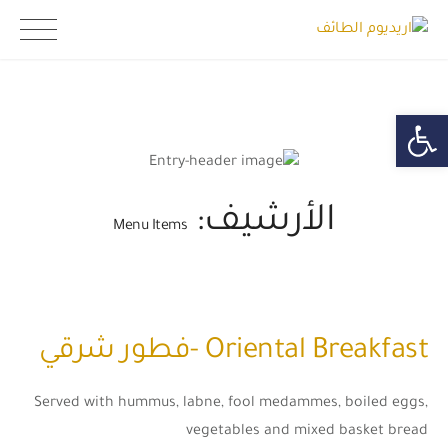
Ski
اريديوم الطائف
t
conten
Open toolbar
الأرشيف:
Menu Items
Oriental Breakfast -فطور شرقي
Served with hummus, labne, fool medammes, boiled eggs,
vegetables and mixed basket bread